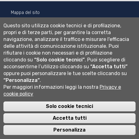
Mappa del sito
Normativa cookie
Questo sito utilizza cookie tecnici e di profilazione,
Informativa privacy
propri e di terze parti, per garantire la corretta
Cookie settings
navigazione, analizzare il traffico e misurare l'efficacia
delle attività di comunicazione istituzionale.
Puoi
Wi-fi
rifiutare i cookie non necessari e di profilazione
Webmail
cliccando su
“Solo cookie tecnici”
.
Puoi scegliere di
acconsentirne l’utilizzo cliccando su
“Accetta tutti”
oppure puoi personalizzare le tue scelte cliccando su
Università degli studi di Bergamo
“Personalizza”
.
via Salvecchio 19
Per maggiori informazioni leggi la nostra
Privacy e
24129 Bergamo
Cod. Fiscale 80004350163
cookie policy
P.IVA 01612800167
Centralino 035 2052111
Solo cookie tecnici
Accetta tutti
Personalizza